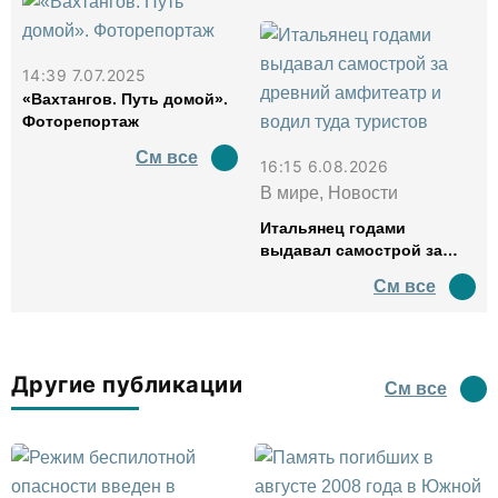
14:39 7.07.2025
«Вахтангов. Путь домой».
Фоторепортаж
См все
16:15 6.08.2026
В мире, Новости
Итальянец годами
выдавал самострой за
древний амфитеатр и
См все
водил туда туристов
Другие публикации
См все