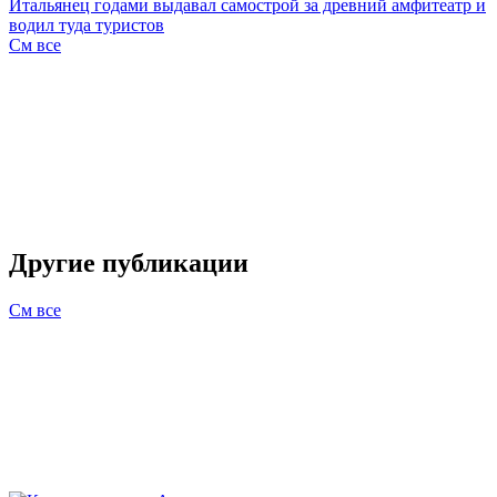
Итальянец годами выдавал самострой за древний амфитеатр и
водил туда туристов
См все
Другие публикации
См все