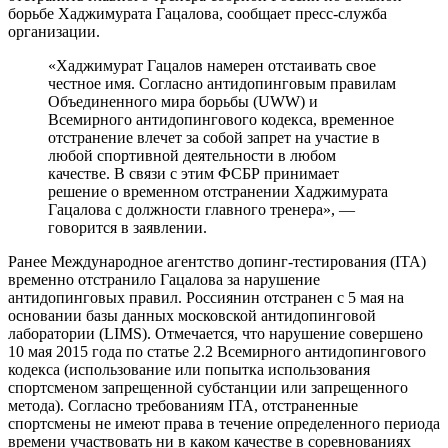
борьбе Хаджимурата Гацалова, сообщает пресс‑служба
организации.
«Хаджимурат Гацалов намерен отстаивать свое
честное имя. Согласно антидопинговым правилам
Объединенного мира борьбы (UWW) и
Всемирного антидопингового кодекса, временное
отстранение влечет за собой запрет на участие в
любой спортивной деятельности в любом
качестве. В связи с этим ФСБР принимает
решение о временном отстранении Хаджимурата
Гацалова с должности главного тренера», —
говорится в заявлении.
Ранее Международное агентство допинг-тестирования (ITA)
временно отстранило Гацалова за нарушение
антидопинговых правил. Россиянин отстранен с 5 мая на
основании базы данных московской антидопинговой
лаборатории (LIMS). Отмечается, что нарушение совершено
10 мая 2015 года по статье 2.2 Всемирного антидопингового
кодекса (использование или попытка использования
спортсменом запрещенной субстанции или запрещенного
метода). Согласно требованиям ITA, отстраненные
спортсмены не имеют права в течение определенного периода
времени участвовать ни в каком качестве в соревнованиях