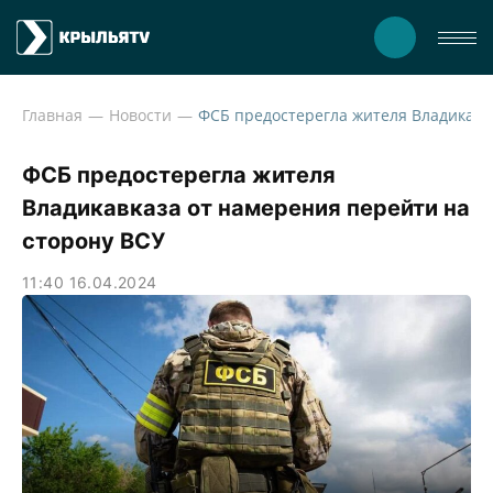
Главная
Новости
ФСБ предостер
ФСБ предостерегла жителя
Владикавказа от намерения перейти на
сторону ВСУ
11:40 16.04.2024