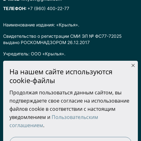
ТЕЛЕФОН:
+7 (960) 400-22-77
Наименование издания: «Крылья».
Свидетельство о регистрации СМИ ЭЛ № ФС77-72025
выдано РОСКОМНАДЗОРОМ 26.12.2017
Учредитель: ООО «Крылья».
Главный редактор: Хадарцева Л.Ч.
На нашем сайте используются
Информация на сайте предназначена для лиц старше 16 лет.
cookie-файлы
Все права на любые материалы, опубликованные на сайте,
Продолжая пользоваться данным сайтом, вы
защищены в соответствии с российским законодательством
подтверждаете свое согласие на использование
об интеллектуальной собственности. Любое использование
текстовых, фото, аудио и видеоматериалов возможно только
файлов cookie в соответствии с настоящим
с согласия правообладателя (ООО «Крылья») и при строгом
уведомлением и
Пользовательским
наличии ссылки на ресурс. Для сетевых ресурсов –
соглашением
.
гиперссылка.
Разработка сайта