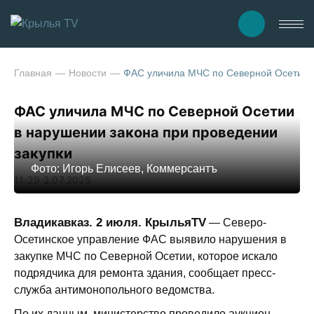
Главная
Новости
ФАС уличила МЧС по Северной Осетии в
ФАС уличила МЧС по Северной Осетии
в нарушении закона при проведении
закупки
Фото: Игорь Елисеев, Коммерсантъ
11:29 2.07.2025
Владикавказ. 2 июля. КрыльяTV
— Северо-
Осетинское управление ФАС выявило нарушения в
закупке МЧС по Северной Осетии, которое искало
подрядчика для ремонта здания, сообщает пресс-
служба антимонопольного ведомства.
По их данным, министерство проводило аукцион