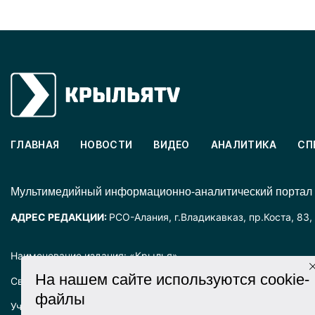
ГЛАВНАЯ
НОВОСТИ
ВИДЕО
АНАЛИТИКА
СП
Mультимедийный информационно-аналитический портал
АДРЕС РЕДАКЦИИ:
РСО-Алания, г.Владикавказ, пр.Коста, 83,
Наименование издания: «Крылья».
На нашем сайте используются cookie-
Свидетельство о регистрации СМИ ЭЛ № ФС77-72025 выда
файлы
Учредитель: ООО «Крылья».