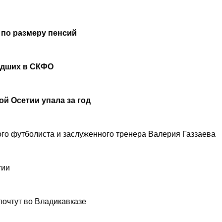
 по размеру пенсий
удших в СКФО
й Осетии упала за год
ого футболиста и заслуженного тренера Валерия Газзаева
тии
почтут во Владикавказе