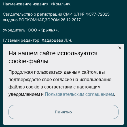
Наименование издания: «Крылья».
Свидетельство о регистрации СМИ ЭЛ № ФС77-72025
выдано РОСКОМНАДЗОРОМ 26.12.2017
Учредитель: ООО «Крылья».
Главный редактор: Хадарцева Л.Ч.
Информация на сайте предназначена для лиц старше 16 лет.
На нашем сайте используются
cookie-файлы
Все права на любые материалы, опубликованные на сайте,
защищены в соответствии с российским законодательством
об интеллектуальной собственности. Любое использование
Продолжая пользоваться данным сайтом, вы
текстовых, фото, аудио и видеоматериалов возможно только
подтверждаете свое согласие на использование
с согласия правообладателя (ООО «Крылья») и при строгом
файлов cookie в соответствии с настоящим
наличии ссылки на ресурс. Для сетевых ресурсов –
уведомлением и
Пользовательским соглашением
.
гиперссылка.
Разработка сайта
Понятно