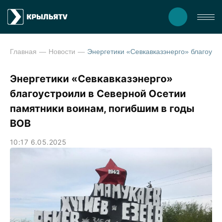
Главная
Новости
Энергетики «Севкавказэнерго» благоустроили в Севе
Энергетики «Севкавказэнерго»
благоустроили в Северной Осетии
памятники воинам, погибшим в годы
ВОВ
10:17 6.05.2025