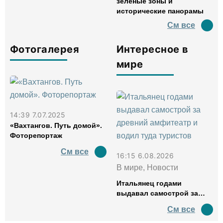
зеленые зоны и
исторические панорамы
См все
Фотогалерея
Интересное в
мире
14:39 7.07.2025
«Вахтангов. Путь домой».
Фоторепортаж
См все
16:15 6.08.2026
В мире, Новости
Итальянец годами
выдавал самострой за
древний амфитеатр и
См все
водил туда туристов