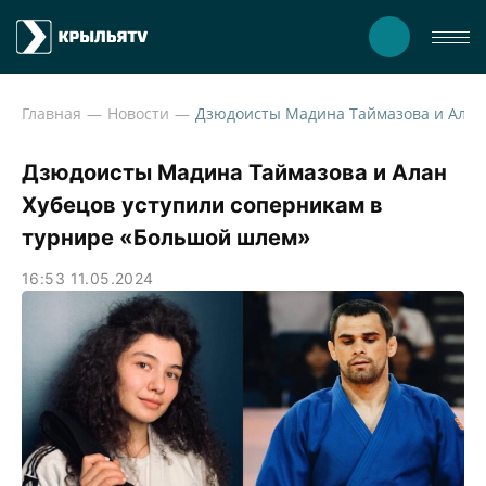
Главная
Новости
Дзюдоис
Дзюдоисты Мадина Таймазова и Алан
Хубецов уступили соперникам в
турнире «Большой шлем»
16:53 11.05.2024