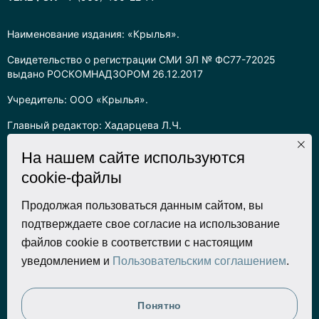
Наименование издания: «Крылья».
Свидетельство о регистрации СМИ ЭЛ № ФС77-72025
выдано РОСКОМНАДЗОРОМ 26.12.2017
Учредитель: ООО «Крылья».
Главный редактор: Хадарцева Л.Ч.
Информация на сайте предназначена для лиц старше 16 лет.
На нашем сайте используются
cookie-файлы
Все права на любые материалы, опубликованные на сайте,
защищены в соответствии с российским законодательством
об интеллектуальной собственности. Любое использование
Продолжая пользоваться данным сайтом, вы
текстовых, фото, аудио и видеоматериалов возможно только
подтверждаете свое согласие на использование
с согласия правообладателя (ООО «Крылья») и при строгом
файлов cookie в соответствии с настоящим
наличии ссылки на ресурс. Для сетевых ресурсов –
уведомлением и
Пользовательским соглашением
.
гиперссылка.
Разработка сайта
Понятно