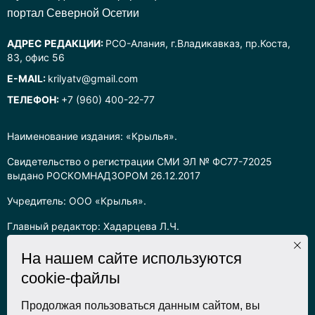
портал Северной Осетии
АДРЕС РЕДАКЦИИ:
РСО-Алания, г.Владикавказ, пр.Коста,
83, офис 56
E-MAIL:
krilyatv@gmail.com
ТЕЛЕФОН:
+7 (960) 400-22-77
Наименование издания: «Крылья».
Свидетельство о регистрации СМИ ЭЛ № ФС77-72025
выдано РОСКОМНАДЗОРОМ 26.12.2017
Учредитель: ООО «Крылья».
Главный редактор: Хадарцева Л.Ч.
Информация на сайте предназначена для лиц старше 16 лет.
На нашем сайте используются
cookie-файлы
Все права на любые материалы, опубликованные на сайте,
защищены в соответствии с российским законодательством
об интеллектуальной собственности. Любое использование
Продолжая пользоваться данным сайтом, вы