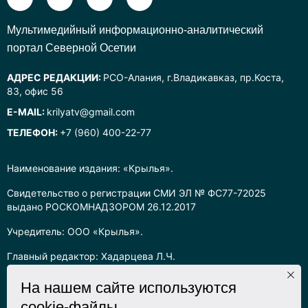
Mультимедийный информационно-аналитический
портал Северной Осетии
АДРЕС РЕДАКЦИИ:
РСО-Алания, г.Владикавказ, пр.Коста,
83, офис 56
E-MAIL:
krilyatv@gmail.com
ТЕЛЕФОН:
+7 (960) 400-22-77
Наименование издания: «Крылья».
Свидетельство о регистрации СМИ ЭЛ № ФС77-72025
выдано РОСКОМНАДЗОРОМ 26.12.2017
Учредитель: ООО «Крылья».
Главный редактор: Хадарцева Л.Ч.
Информация на сайте предназначена для лиц старше 16 лет.
На нашем сайте используются
cookie-файлы
Все права на любые материалы, опубликованные на сайте,