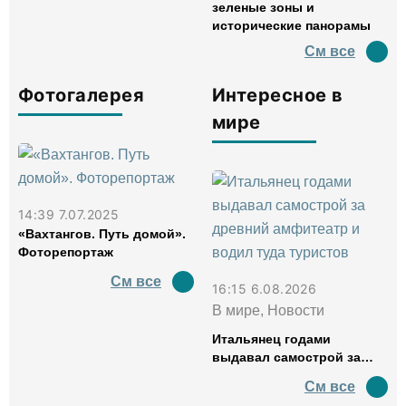
зеленые зоны и
исторические панорамы
См все
Фотогалерея
Интересное в
мире
14:39 7.07.2025
«Вахтангов. Путь домой».
Фоторепортаж
См все
16:15 6.08.2026
В мире, Новости
Итальянец годами
выдавал самострой за
древний амфитеатр и
См все
водил туда туристов