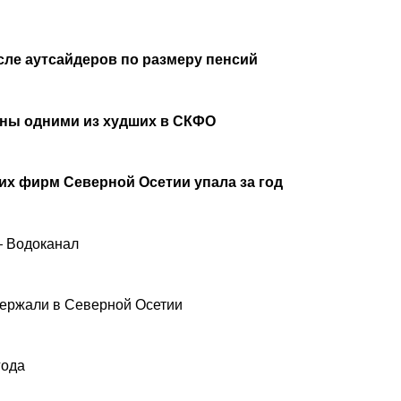
сле аутсайдеров по размеру пенсий
аны одними из худших в СКФО
х фирм Северной Осетии упала за год
— Водоканал
ержали в Северной Осетии
года