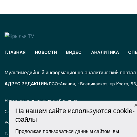
ГЛАВНАЯ
НОВОСТИ
ВИДЕО
АНАЛИТИКА
СП
Mультимедийный информационно-аналитический портал
АДРЕС РЕДАКЦИИ:
РСО-Алания, г.Владикавказ, пр.Коста, 83
Наименование издания: «Крылья».
На нашем сайте используются cookie-
Свидетельство о регистрации СМИ ЭЛ № ФС77-72025 выда
файлы
Учредитель: ООО «Крылья».
Продолжая пользоваться данным сайтом, вы
Главный редактор: Хадарцева Л.Ч.