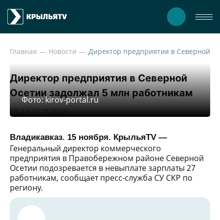
Главная
Новости
Директор предприятия в Северн
Директор предприятия в Северной
Осетии задолжал 5 млн работникам
Фото: kirov-portal.ru
16:34 15.11.2024
Владикавказ. 15 ноября. КрыльяTV —
Генеральный директор коммерческого
предприятия в Правобережном районе Северной
Осетии подозревается в невыплате зарплаты 27
работникам, сообщает пресс-служба СУ СКР по
региону.