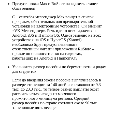
Предустановка Max и RuStore на гаджеты станет
обязательной
.
С 1 сентября мессенджер Max войдет в список
программ, обязательных для предварительной
установки на электронные устройства. Он заменит
«VK Мессенджер». Речь идет о всех гаджетах на
Android, iOS и HarmonyOS. Одновременно на всех
устройствах на iOS и HyperOS (Xiaomi)
необходимо будет предустанавливать
отечественный магазин приложений RuStore –
прежде он ставился только на гаджетах,
работавших на Android и HarmonyOS.
Увеличится размер пособий по беременности и родам
для студенток.
Если до введения закона пособие выплачивалось в
размере стипендии за 140 дней и составляло от 9,3
тыс. до 23,3 тыс., то теперь размер выплаты будет
рассчитываться исходя из месячного
прожиточного минимума региона. Средний
размер пособия по стране составит около 90 тыс.
за неполные пять месяцев.