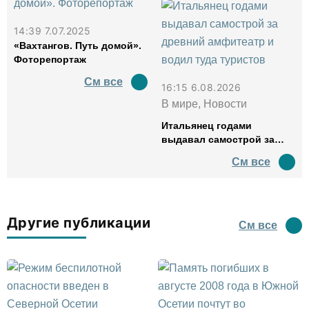
14:39 7.07.2025
«Вахтангов. Путь домой».
Фоторепортаж
См все
16:15 6.08.2026
В мире, Новости
Итальянец годами
выдавал самострой за
древний амфитеатр и
См все
водил туда туристов
Другие публикации
См все