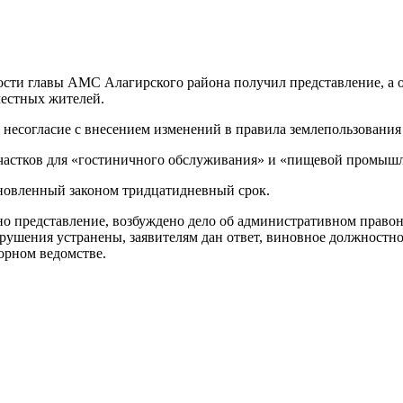
ти главы АМС Алагирского района получил представление, а 
местных жителей.
есогласие с внесением изменений в правила землепользования и
участков для «гостиничного обслуживания» и «пищевой промыш
ановленный законом тридцатидневный срок.
ено представление, возбуждено дело об административном право
арушения устранены, заявителям дан ответ, виновное должностн
орном ведомстве.