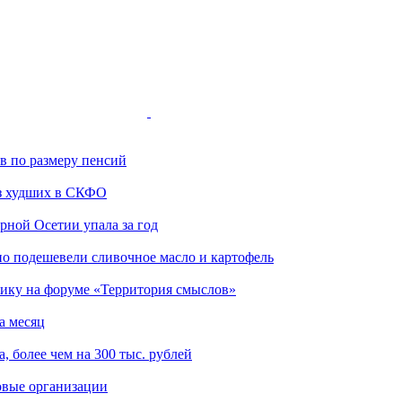
ов по размеру пенсий
з худших в СКФО
ной Осетии упала за год
но подешевели сливочное масло и картофель
ику на форуме «Территория смыслов»
а месяц
, более чем на 300 тыс. рублей
овые организации