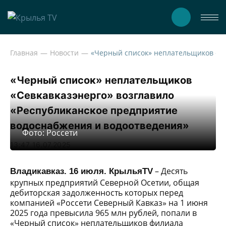
Главная
Новости
«Черный список» неплательщиков «Севкавказэнерго» возгл
«Черный список» неплательщиков
«Севкавказэнерго» возглавило
«Республиканское предприятие
водоснабжения и водоотведения»
Фото: Россети
13:47 16.07.2025
– Десять
Владикавказ. 16 июля. КрыльяTV
крупных предприятий Северной Осетии, общая
дебиторская задолженность которых перед
компанией «Россети Северный Кавказ» на 1 июня
2025 года превысила 965 млн рублей, попали в
«Черный список» неплательщиков филиала