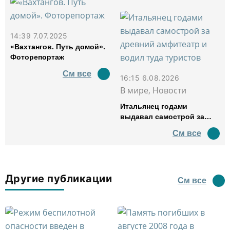
14:39 7.07.2025
«Вахтангов. Путь домой».
Фоторепортаж
См все
16:15 6.08.2026
В мире, Новости
Итальянец годами
выдавал самострой за
древний амфитеатр и
См все
водил туда туристов
Другие публикации
См все