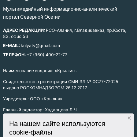
Mультимедийный информационно-аналитический
портал Северной Осетии
АДРЕС РЕДАКЦИИ:
РСО-Алания, г.Владикавказ, пр.Коста,
83, офис 56
E-MAIL:
krilyatv@gmail.com
ТЕЛЕФОН:
+7 (960) 400-22-77
Наименование издания: «Крылья».
Свидетельство о регистрации СМИ ЭЛ № ФС77-72025
выдано РОСКОМНАДЗОРОМ 26.12.2017
Учредитель: ООО «Крылья».
Главный редактор: Хадарцева Л.Ч.
Информация на сайте предназначена для лиц старше 16 лет.
На нашем сайте используются
cookie-файлы
Все права на любые материалы, опубликованные на сайте,