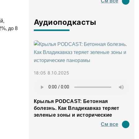
См все
Аудиоподкасты
й,
2%, до 8
18:05 8.10.2025
Крылья PODCAST: Бетонная
болезнь. Как Владикавказ теряет
зеленые зоны и исторические
панорамы
См все