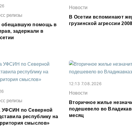
026
Новости
есс релизы
В Осетии вспоминают же
грузинской агрессии 2008
, обещавшую помощь в
прав, задержали в
сетии
12:13 7.08.2026
26
Новости
есс релизы
Вторичное жилье незнач
подешевело во Владикав
 УФСИН по Северной
месяц
дставила республику на
рритория смыслов»