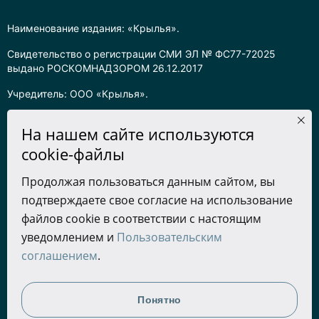
Наименование издания: «Крылья».
Свидетельство о регистрации СМИ ЭЛ № ФС77-72025
выдано РОСКОМНАДЗОРОМ 26.12.2017
Учредитель: ООО «Крылья».
Главный редактор: Хадарцева Л.Ч.
На нашем сайте используются
Информация на сайте предназначена для лиц старше 16 лет.
cookie-файлы
Все права на любые материалы, опубликованные на сайте,
Продолжая пользоваться данным сайтом, вы
защищены в соответствии с российским законодательством
подтверждаете свое согласие на использование
об интеллектуальной собственности. Любое использование
текстовых, фото, аудио и видеоматериалов возможно только
файлов cookie в соответствии с настоящим
с согласия правообладателя (ООО «Крылья») и при строгом
уведомлением и
Пользовательским
наличии ссылки на ресурс. Для сетевых ресурсов –
соглашением
.
гиперссылка.
Разработка сайта
Понятно