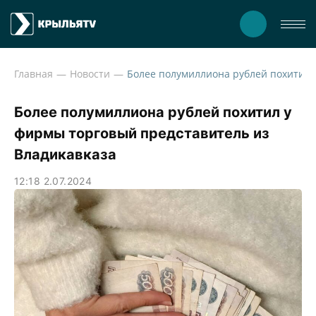
Главная
Новости
Более полумиллиона рублей пох
Более полумиллиона рублей похитил у
фирмы торговый представитель из
Владикавказа
12:18 2.07.2024