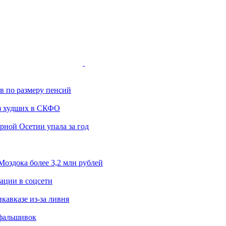
ов по размеру пенсий
з худших в СКФО
ной Осетии упала за год
оздока более 3,2 млн рублей
ации в соцсети
кавказе из-за ливня
 фальшивок