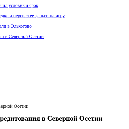
учил условный срок
дке и перевел ее деньги на игру
или в Эльхотово
ли в Северной Осетии
еверной Осетии
кредитования в Северной Осетии