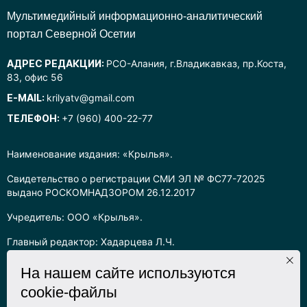
Mультимедийный информационно-аналитический
портал Северной Осетии
АДРЕС РЕДАКЦИИ:
РСО-Алания, г.Владикавказ, пр.Коста,
83, офис 56
E-MAIL:
krilyatv@gmail.com
ТЕЛЕФОН:
+7 (960) 400-22-77
Наименование издания: «Крылья».
Свидетельство о регистрации СМИ ЭЛ № ФС77-72025
выдано РОСКОМНАДЗОРОМ 26.12.2017
Учредитель: ООО «Крылья».
Главный редактор: Хадарцева Л.Ч.
Информация на сайте предназначена для лиц старше 16 лет.
На нашем сайте используются
cookie-файлы
Все права на любые материалы, опубликованные на сайте,
защищены в соответствии с российским законодательством