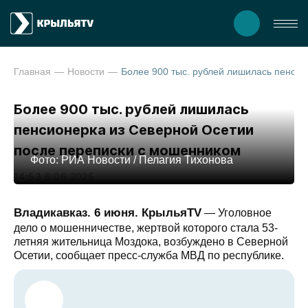
Главная
Новости
Более 900 тыс. рублей лишилась пенсионерка из Северной Осетии по
Более 900 тыс. рублей лишилась
пенсионерка из Северной Осетии
после переписки с мошенником
Фото: РИА Новости / Пелагия Тихонова
14:53 6.06.2025
Владикавказ. 6 июня. КрыльяTV
— Уголовное
дело о мошенничестве, жертвой которого стала 53-
летняя жительница Моздока, возбуждено в Северной
Осетии, сообщает пресс-служба МВД по республике.