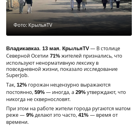
Фото: КрыльяTV
— В столице
Владикавказ. 13 мая. КрыльяTV
Северной Осетии
жителей признались, что
71%
используют ненормативную лексику в
повседневной жизни, показало исследование
SuperJob.
Так,
горожан нецензурно выражаются
12%
постоянно,
— иногда, а
утверждают, что
59%
29%
никогда не сквернословят.
При этом на работе жители города ругаются матом
реже —
делают это часто,
— время от
9%
41%
времени.