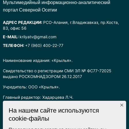
Mультимедийный информационно-аналитический
портал Северной Осетии
АДРЕС РЕДАКЦИИ:
РСО-Алания, г.Владикавказ, пр.Коста,
83, офис 56
E-MAIL:
krilyatv@gmail.com
ТЕЛЕФОН:
+7 (960) 400-22-77
Наименование издания: «Крылья».
Свидетельство о регистрации СМИ ЭЛ № ФС77-72025
выдано РОСКОМНАДЗОРОМ 26.12.2017
Учредитель: ООО «Крылья».
Главный редактор: Хадарцева Л.Ч.
Информация на сайте предназначена для лиц старше 16 лет.
На нашем сайте используются
cookie-файлы
Все права на любые материалы, опубликованные на сайте,
защищены в соответствии с российским законодательством