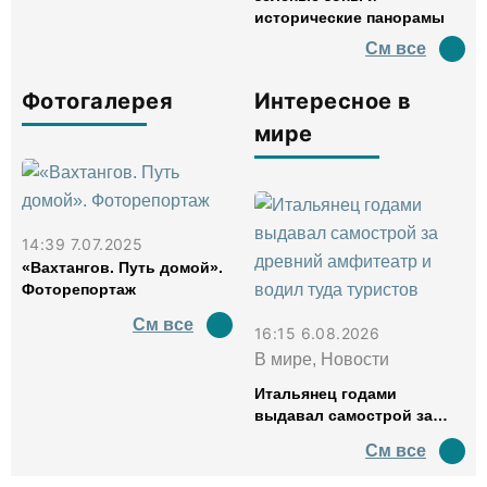
исторические панорамы
См все
Фотогалерея
Интересное в
мире
14:39 7.07.2025
«Вахтангов. Путь домой».
Фоторепортаж
См все
16:15 6.08.2026
В мире, Новости
Итальянец годами
выдавал самострой за
древний амфитеатр и
См все
водил туда туристов