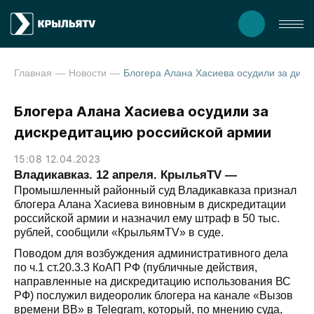
Главная
Новости
Блогера Алана Хасиева осудили за дискредитацию ро
Блогера Алана Хасиева осудили за
дискредитацию российской армии
15:08 12.04.2023
Владикавказ. 12 апреля. КрыльяTV —
Промышленный районный суд Владикавказа признал
блогера Алана Хасиева виновным в дискредитации
российской армии и назначил ему штраф в 50 тыс.
рублей, сообщили «КрыльямTV» в суде.
Поводом для возбуждения административного дела
по ч.1 ст.20.3.3 КоАП РФ (публичные действия,
направленные на дискредитацию использования ВС
РФ) послужил видеоролик блогера на канале «Вызов
времени ВВ» в Telegram, который, по мнению суда,