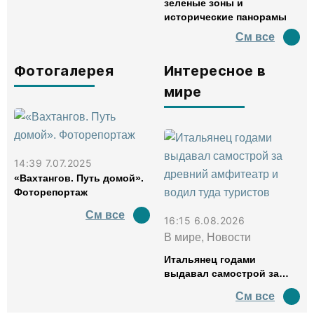
зеленые зоны и
исторические панорамы
См все
Фотогалерея
Интересное в
мире
14:39 7.07.2025
«Вахтангов. Путь домой».
Фоторепортаж
См все
16:15 6.08.2026
В мире, Новости
Итальянец годами
выдавал самострой за
древний амфитеатр и
См все
водил туда туристов