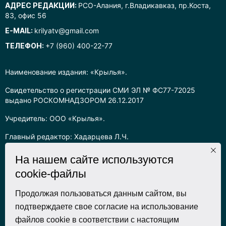
АДРЕС РЕДАКЦИИ:
РСО-Алания, г.Владикавказ, пр.Коста,
83, офис 56
E-MAIL:
krilyatv@gmail.com
ТЕЛЕФОН:
+7 (960) 400-22-77
Наименование издания: «Крылья».
Свидетельство о регистрации СМИ ЭЛ № ФС77-72025
выдано РОСКОМНАДЗОРОМ 26.12.2017
Учредитель: ООО «Крылья».
Главный редактор: Хадарцева Л.Ч.
Информация на сайте предназначена для лиц старше 16 лет.
На нашем сайте используются
cookie-файлы
Все права на любые материалы, опубликованные на сайте,
защищены в соответствии с российским законодательством
об интеллектуальной собственности. Любое использование
Продолжая пользоваться данным сайтом, вы
текстовых, фото, аудио и видеоматериалов возможно только
подтверждаете свое согласие на использование
с согласия правообладателя (ООО «Крылья») и при строгом
файлов cookie в соответствии с настоящим
наличии ссылки на ресурс. Для сетевых ресурсов –