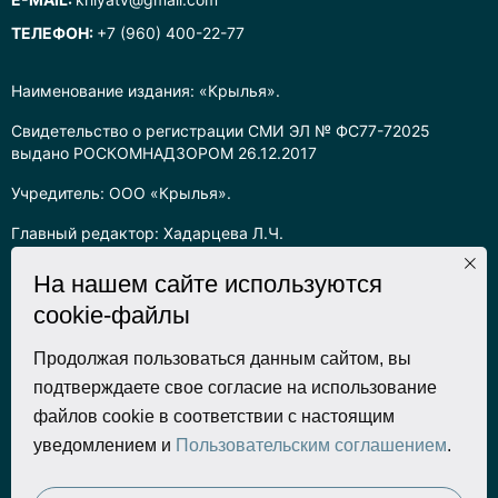
ТЕЛЕФОН:
+7 (960) 400-22-77
Наименование издания: «Крылья».
Свидетельство о регистрации СМИ ЭЛ № ФС77-72025
выдано РОСКОМНАДЗОРОМ 26.12.2017
Учредитель: ООО «Крылья».
Главный редактор: Хадарцева Л.Ч.
Информация на сайте предназначена для лиц старше 16 лет.
На нашем сайте используются
cookie-файлы
Все права на любые материалы, опубликованные на сайте,
защищены в соответствии с российским законодательством
об интеллектуальной собственности. Любое использование
Продолжая пользоваться данным сайтом, вы
текстовых, фото, аудио и видеоматериалов возможно только
подтверждаете свое согласие на использование
с согласия правообладателя (ООО «Крылья») и при строгом
файлов cookie в соответствии с настоящим
наличии ссылки на ресурс. Для сетевых ресурсов –
уведомлением и
Пользовательским соглашением
.
гиперссылка.
Разработка сайта