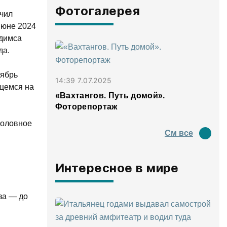
Фотогалерея
ачил
июне 2024
адимса
да.
тябрь
14:39 7.07.2025
ющемся на
«Вахтангов. Путь домой».
Фоторепортаж
головное
См все
Интересное в мире
за — до