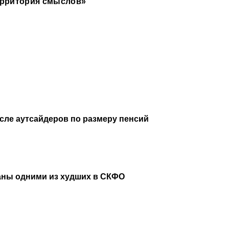
рритория смыслов»
исле аутсайдеров по размеру пенсий
аны одними из худших в СКФО