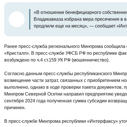
«В отношении бенефициарного собственник
Владикавказа избрана мера пресечения в в
продлили еще на месяц», — сообщает «Инт
Ранее пресс-служба регионального Минпрома сообщила о
«Кристалл». В пресс-службе УФСБ РФ по республике факт
возбуждено по ч.4 ст.159 УК РФ (мошенничество).
Согласно данным пресс-службы республиканского Минпро
возмещение части затрат, связанных с приобретением н
выполнено, однако в ходе проверки пакета документов,
Минпром Северной Осетии направил предприятию уведом
сентября 2024 года полученная сумма субсидии возвращ
причинен.
В пресс-службе Минпрома республики «Интерфаксу» уточн