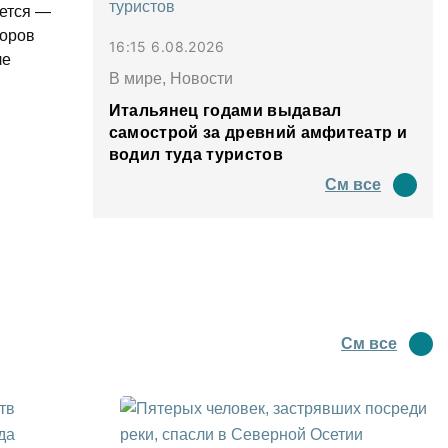
ается —
торов
16:15 6.08.2026
ле
В мире, Новости
Итальянец годами выдавал
самострой за древний амфитеатр и
водил туда туристов
См все
См все