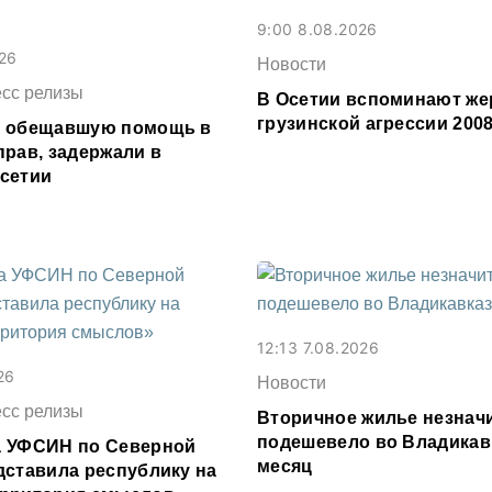
9:00 8.08.2026
026
Новости
есс релизы
В Осетии вспоминают же
грузинской агрессии 2008
, обещавшую помощь в
прав, задержали в
сетии
12:13 7.08.2026
26
Новости
есс релизы
Вторичное жилье незнач
подешевело во Владикав
 УФСИН по Северной
месяц
дставила республику на