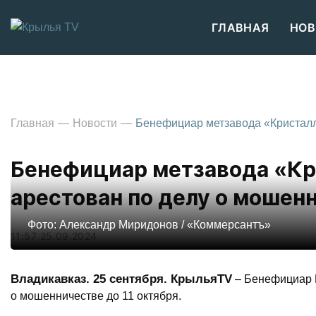
ГЛАВНАЯ
НОВ
Главная
Новости
Бенефициар метзавода «Кристалл
Бенефициар метзавода «Кр
арестован по делу о мошен
Фото: Александр Миридонов / «Коммерсантъ»
11:57 25.09.2024
Владикавказ. 25 сентября. КрыльяTV
– Бенефициар П
о мошенничестве до 11 октября.