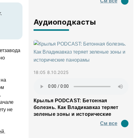
См все
.
Аудиоподкасты
етзавода
но
18:05 8.10.2025
 на
ом
.
Крылья PODCAST: Бетонная
начале
болезнь. Как Владикавказ теряет
ту не
зеленые зоны и исторические
панорамы
См все
ей.