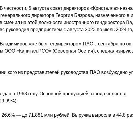
 частности, 5 августа совет директоров «Кристалла» назн
енерального директора Георгия Бязрова, назначенного в 
ов сменил на этой должности иностранного гендиректора В
с руководил предприятием с августа 2023 по июль 2024 го
ладимиров уже был гендиректором ПАО с сентября по ок
цем ООО «Капитал.РСО» (Северная Осетия), специализиру
нии кого из представителей руководства ПАО возбуждено у
оздан в 1963 году. Основной продукцией завода является
99,99%).
 26,6% — до 71,881 млн рублей. Выручка выросла в 44,8 ра