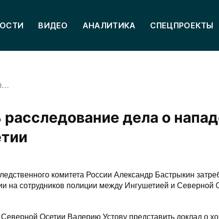
ОСТИ
ВИДЕО
АНАЛИТИКА
СПЕЦПРОЕКТЫ
Бастрыкин взял на контроль расследование дела о нападении на пост ДПС в Северной Осетии
ь расследование дела о напа
етии
едственного комитета России Александр Бастрыкин затре
нии на сотрудников полиции между Ингушетией и Северной 
Северной Осетии Валерию Устову представить доклад о х