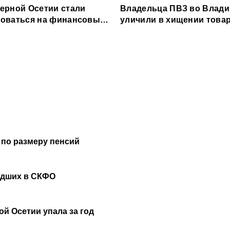
ерной Осетии стали
Владельца ПВЗ во Влади
оваться на финансовые
уличили в хищении товар
и
млн рублей
 по размеру пенсий
удших в СКФО
й Осетии упала за год