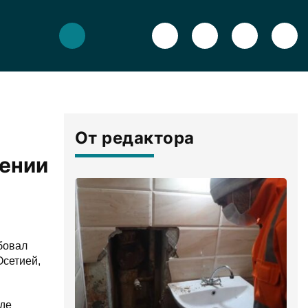
От редактора
дении
бовал
Осетией,
оде