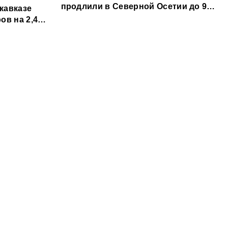
продлили в Северной Осетии до 9
кавказе
августа
ов на 2,4