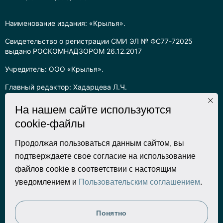
Наименование издания: «Крылья».
Свидетельство о регистрации СМИ ЭЛ № ФС77-72025
выдано РОСКОМНАДЗОРОМ 26.12.2017
Учредитель: ООО «Крылья».
Главный редактор: Хадарцева Л.Ч.
Информация на сайте предназначена для лиц старше 16 лет.
На нашем сайте используются
cookie-файлы
Все права на любые материалы, опубликованные на сайте,
защищены в соответствии с российским законодательством
об интеллектуальной собственности. Любое использование
Продолжая пользоваться данным сайтом, вы
текстовых, фото, аудио и видеоматериалов возможно только
подтверждаете свое согласие на использование
с согласия правообладателя (ООО «Крылья») и при строгом
файлов cookie в соответствии с настоящим
наличии ссылки на ресурс. Для сетевых ресурсов –
уведомлением и
Пользовательским соглашением
.
гиперссылка.
Разработка сайта
Понятно