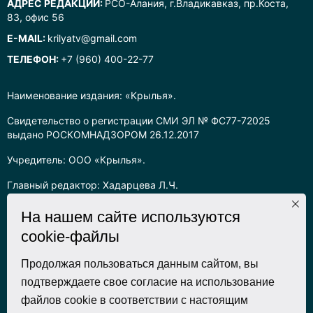
АДРЕС РЕДАКЦИИ:
РСО-Алания, г.Владикавказ, пр.Коста,
83, офис 56
E-MAIL:
krilyatv@gmail.com
ТЕЛЕФОН:
+7 (960) 400-22-77
Наименование издания: «Крылья».
Свидетельство о регистрации СМИ ЭЛ № ФС77-72025
выдано РОСКОМНАДЗОРОМ 26.12.2017
Учредитель: ООО «Крылья».
Главный редактор: Хадарцева Л.Ч.
Информация на сайте предназначена для лиц старше 16 лет.
На нашем сайте используются
cookie-файлы
Все права на любые материалы, опубликованные на сайте,
защищены в соответствии с российским законодательством
об интеллектуальной собственности. Любое использование
Продолжая пользоваться данным сайтом, вы
текстовых, фото, аудио и видеоматериалов возможно только
подтверждаете свое согласие на использование
с согласия правообладателя (ООО «Крылья») и при строгом
файлов cookie в соответствии с настоящим
наличии ссылки на ресурс. Для сетевых ресурсов –