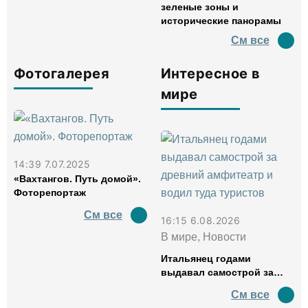
зеленые зоны и
исторические панорамы
См все
Фотогалерея
Интересное в
мире
14:39 7.07.2025
«Вахтангов. Путь домой».
Фоторепортаж
См все
16:15 6.08.2026
В мире, Новости
Итальянец годами
выдавал самострой за
древний амфитеатр и
См все
водил туда туристов