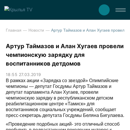
Главная
Новости
Артур Таймазов и Алан Хугаев провели чемп
Артур Таймазов и Алан Хугаев провели
чемпионскую зарядку для
воспитанников детдомов
18:55 27.03.2019
В рамках акции «Зарядка со звездой» Олимпийские
чемпионы — депутат Госдумы Артур Таймазов и
депутат парламента Алан Хугаев, провели
чемпионскую зарядку в республиканском детском
реабилитационном центре «Тамиск» для
воспитанников социальных учреждений, сообщает
пресс-секретарь депутата Госдумы Беляна Бигулаева.
«Проведение подобных акций- это отличный способ
пробудить в подрастающем поколении интерес к