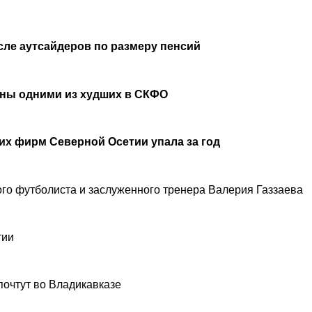
сле аутсайдеров по размеру пенсий
аны одними из худших в СКФО
х фирм Северной Осетии упала за год
ого футболиста и заслуженного тренера Валерия Газзаева
тии
почтут во Владикавказе