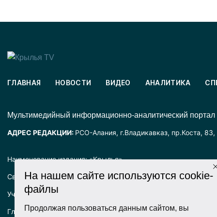
ГЛАВНАЯ
НОВОСТИ
ВИДЕО
АНАЛИТИКА
СП
Mультимедийный информационно-аналитический портал
АДРЕС РЕДАКЦИИ:
РСО-Алания, г.Владикавказ, пр.Коста, 83,
Наименование издания: «Крылья».
На нашем сайте используются cookie-
Свидетельство о регистрации СМИ ЭЛ № ФС77-72025 выда
файлы
Учредитель: ООО «Крылья».
Продолжая пользоваться данным сайтом, вы
Главный редактор: Хадарцева Л.Ч.