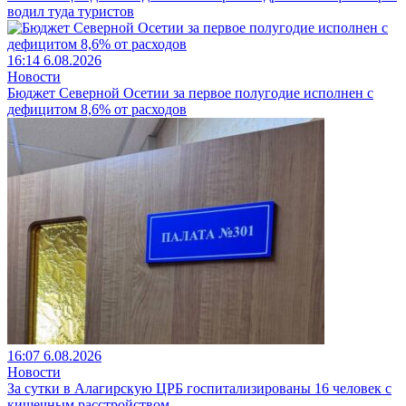
водил туда туристов
16:14 6.08.2026
Новости
Бюджет Северной Осетии за первое полугодие исполнен с
дефицитом 8,6% от расходов
16:07 6.08.2026
Новости
За сутки в Алагирскую ЦРБ госпитализированы 16 человек с
кишечным расстройством