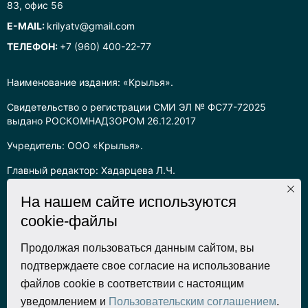
83, офис 56
E-MAIL:
krilyatv@gmail.com
ТЕЛЕФОН:
+7 (960) 400-22-77
Наименование издания: «Крылья».
Свидетельство о регистрации СМИ ЭЛ № ФС77-72025
выдано РОСКОМНАДЗОРОМ 26.12.2017
Учредитель: ООО «Крылья».
Главный редактор: Хадарцева Л.Ч.
Информация на сайте предназначена для лиц старше 16 лет.
На нашем сайте используются
cookie-файлы
Все права на любые материалы, опубликованные на сайте,
защищены в соответствии с российским законодательством
об интеллектуальной собственности. Любое использование
Продолжая пользоваться данным сайтом, вы
текстовых, фото, аудио и видеоматериалов возможно только
подтверждаете свое согласие на использование
с согласия правообладателя (ООО «Крылья») и при строгом
файлов cookie в соответствии с настоящим
наличии ссылки на ресурс. Для сетевых ресурсов –
уведомлением и
Пользовательским соглашением
.
гиперссылка.