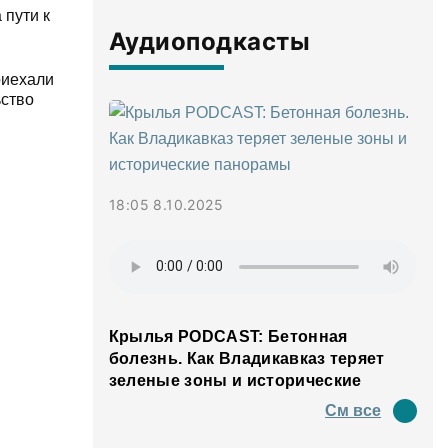
 пути к
Аудиоподкасты
риехали
ьство
18:05 8.10.2025
Крылья PODCAST: Бетонная
болезнь. Как Владикавказ теряет
зеленые зоны и исторические
панорамы
См все