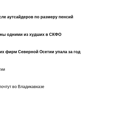
сле аутсайдеров по размеру пенсий
аны одними из худших в СКФО
х фирм Северной Осетии упала за год
тии
почтут во Владикавказе