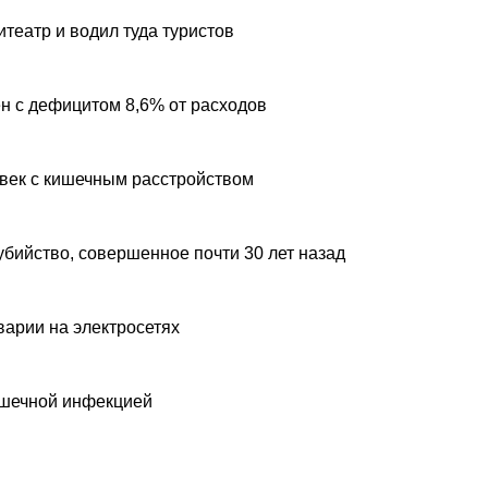
театр и водил туда туристов
н с дефицитом 8,6% от расходов
овек с кишечным расстройством
убийство, совершенное почти 30 лет назад
варии на электросетях
ишечной инфекцией