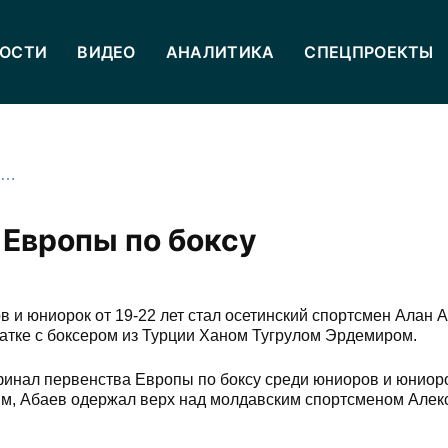
ОСТИ
ВИДЕО
АНАЛИТИКА
СПЕЦПРОЕКТЫ
Алан Абаев стал чемпионом Европы по боксу
 Европы по боксу
и юниорок от 19-22 лет стал осетинский спортсмен Алан А
ватке с боксером из Турции Ханом Тугрулом Эрдемиром.
финал первенства Европы по боксу среди юниоров и юниоро
мм, Абаев одержал верх над молдавским спортсменом Алек