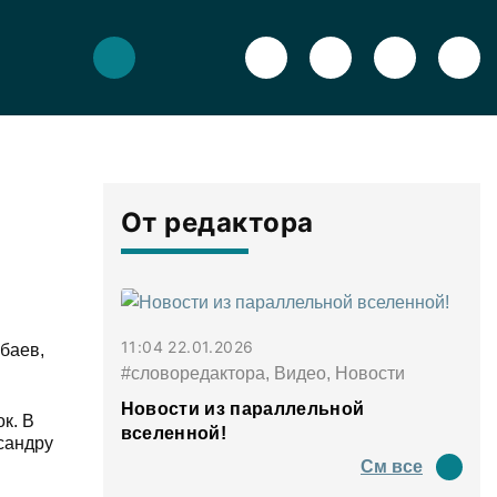
От редактора
11:04 22.01.2026
баев,
#словоредактора, Видео, Новости
Новости из параллельной
к. В
вселенной!
сандру
См все