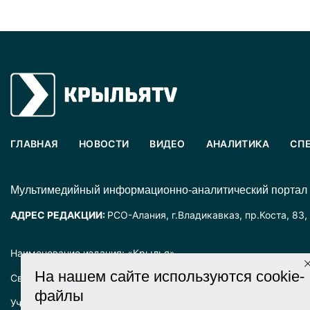
ГЛАВНАЯ
НОВОСТИ
ВИДЕО
АНАЛИТИКА
СП
Mультимедийный информационно-аналитический портал
АДРЕС РЕДАКЦИИ:
РСО-Алания, г.Владикавказ, пр.Коста, 83,
Наименование издания: «Крылья».
На нашем сайте используются cookie-
Свидетельство о регистрации СМИ ЭЛ № ФС77-72025 выда
файлы
Учредитель: ООО «Крылья».