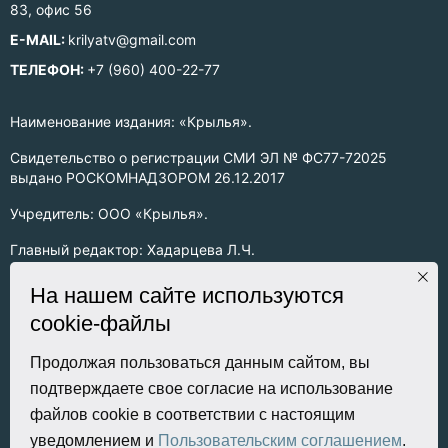
83, офис 56
E-MAIL:
krilyatv@gmail.com
ТЕЛЕФОН:
+7 (960) 400-22-77
Наименование издания: «Крылья».
Свидетельство о регистрации СМИ ЭЛ № ФС77-72025
выдано РОСКОМНАДЗОРОМ 26.12.2017
Учредитель: ООО «Крылья».
Главный редактор: Хадарцева Л.Ч.
Информация на сайте предназначена для лиц старше 16 лет.
На нашем сайте используются
cookie-файлы
Все права на любые материалы, опубликованные на сайте,
защищены в соответствии с российским законодательством
об интеллектуальной собственности. Любое использование
Продолжая пользоваться данным сайтом, вы
текстовых, фото, аудио и видеоматериалов возможно только
подтверждаете свое согласие на использование
с согласия правообладателя (ООО «Крылья») и при строгом
файлов cookie в соответствии с настоящим
наличии ссылки на ресурс. Для сетевых ресурсов –
уведомлением и
Пользовательским соглашением
.
гиперссылка.