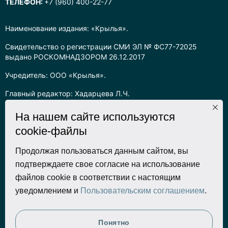
ТЕЛЕФОН:
+7 (960) 400-22-77
Наименование издания: «Крылья».
Свидетельство о регистрации СМИ ЭЛ № ФС77-72025
выдано РОСКОМНАДЗОРОМ 26.12.2017
Учредитель: ООО «Крылья».
Главный редактор: Хадарцева Л.Ч.
Информация на сайте предназначена для лиц старше 16 лет.
На нашем сайте используются
cookie-файлы
Все права на любые материалы, опубликованные на сайте,
защищены в соответствии с российским законодательством
об интеллектуальной собственности. Любое использование
Продолжая пользоваться данным сайтом, вы
текстовых, фото, аудио и видеоматериалов возможно только
подтверждаете свое согласие на использование
с согласия правообладателя (ООО «Крылья») и при строгом
файлов cookie в соответствии с настоящим
наличии ссылки на ресурс. Для сетевых ресурсов –
уведомлением и
Пользовательским соглашением
.
гиперссылка.
Разработка сайта
Понятно